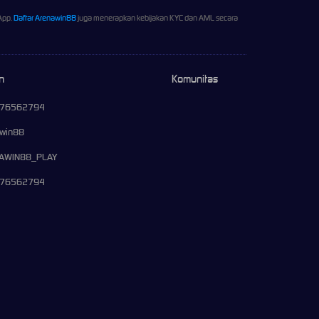
App.
Daftar Arenawin88
juga menerapkan kebijakan KYC dan AML secara
n
Komunitas
76562794
win88
AWIN88_PLAY
76562794