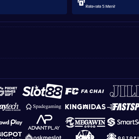
Rata-rata 5 Menit