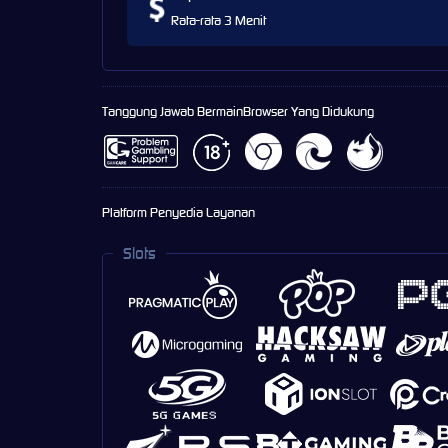
Rata-rata 3 Menit
Tanggung Jawab Bermain
Browser Yang Didukung
Platform Penyedia Layanan
Slots