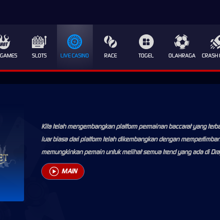
 GAMES
SLOTS
LIVE CASINO
RACE
TOGEL
OLAHRAGA
CRASH
Kita telah mengembangkan platform permainan baccarat yang terb
luar biasa dari platform telah dikembangkan dengan mempertimban
memungkinkan pemain untuk melihat semua trend yang ada di Drag
MAIN