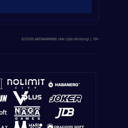
©2026 ARENAWIN88. Hak cipta dilindungi | 18+