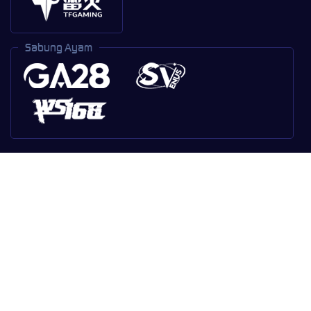
Sabung Ayam