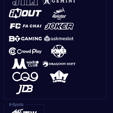
E-Sports