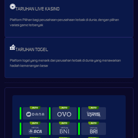
TARUHAN LIVE KASINO
Platform Pilihan bagi perusahaan-perusahaan terbaik di dunia, dengan pilihan
variasi game terbanyak
TARUHAN TOGEL
Platform togel yang menarik dari perusahan terbaik di dunia yang menawarkan
hadiah kemenangan besar