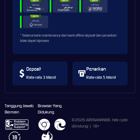
* Selama bank maintenance dan bank offline deposit dan penarikan
tidak dapat diproses
Deposit
Penarikan
Rata-rata 3 Menit
Rata-rata 5 Menit
Tanggung Jawab
Browser Yang
Bermain
Didukung
©2026 ARENAWIN88. Hak cipta
dilindungi | 18+