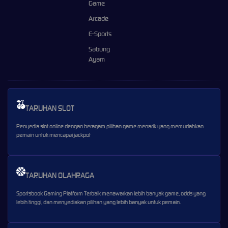
Game
Arcade
E-Sports
Sabung
Ayam
TARUHAN SLOT
Penyedia slot online dengan beragam pilihan game menarik yang memudahkan
pemain untuk mencapai jackpot
TARUHAN OLAHRAGA
Sportsbook Gaming Platform Terbaik menawarkan lebih banyak game, odds yang
lebih tinggi, dan menyediakan pilihan yang lebih banyak untuk pemain.