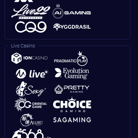
Live Casino