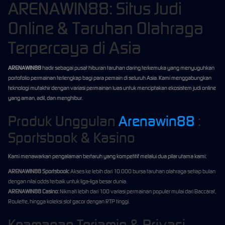
ARENAWIN88: Situs Judi
Online & Taruhan Olahraga
Terpercaya di Asia
ARENAWIN88
hadir sebagai pusat hiburan taruhan daring terkemuka yang menyuguhkan
portofolio permainan terlengkap bagi para pemain di seluruh Asia. Kami menggabungkan
teknologi mutakhir dengan variasi permainan luas untuk menciptakan ekosistem judi online
yang aman, adil, dan menghibur.
Produk Unggulan
Arenawin88
:
Sportsbook & Kasino
Kami menawarkan pengalaman bertaruh yang kompetitif melalui dua pilar utama kami:
ARENAWIN88 Sportsbook:
Akses ke lebih dari 10.000 bursa taruhan olahraga setiap bulan
dengan nilai odds terbaik untuk liga-liga besar dunia.
ARENAWIN88 Casino:
Nikmati lebih dari 100 variasi permainan populer mulai dari Baccarat,
Roulette, hingga koleksi slot gacor dengan RTP tinggi.
Keamanan Terjamin & Privasi